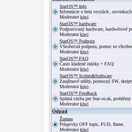
StarOS™ Info
Informácie o beta verziách , novinkac
Moderator
kiwi
StarOS™ hardware
Podporovaný hardware, hardwérové p
Moderator
kiwi
StarOS™ Podpora
Všeobecná podpora, pomoc so všeob
Moderator
kiwi
StarOS™ FAQ
Často kladené otázky = FAQ
Moderator
kiwi
StarOS™ Scripts&Software
Zaujímavé utility, pomocný SW, skript
Moderator
kiwi
StarOS™ Feedback
Spätná väzba pre Star-os.sk, problé
Moderator
kiwi
Odpad
Žumpa
Príspevky OFF topic, FUD, flame.
Moderator
kiwi