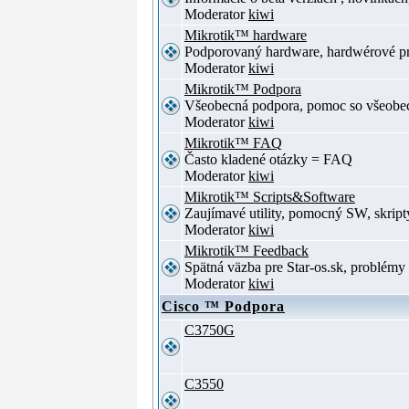
Moderator
kiwi
Mikrotik™ hardware
Podporovaný hardware, hardwérové p
Moderator
kiwi
Mikrotik™ Podpora
Všeobecná podpora, pomoc so všeob
Moderator
kiwi
Mikrotik™ FAQ
Často kladené otázky = FAQ
Moderator
kiwi
Mikrotik™ Scripts&Software
Zaujímavé utility, pomocný SW, skript
Moderator
kiwi
Mikrotik™ Feedback
Spätná väzba pre Star-os.sk, problé
Moderator
kiwi
Cisco ™ Podpora
C3750G
C3550