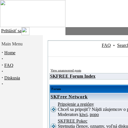
Prihlásiť sa
Main Menu
FAQ
•
Searc
·
Home
·
·
FAQ
·
View unanswered posts
SKFREE Forum Index
·
Diskusia
·
Forum
SKFree Network
Pripojenie a regióny
Chceš sa pripojiť? Nájdi záujemcov o p
Moderators
kiwi
,
popo
SKFREE Pokec
Stretnutia členov, oznamy, voľná disku