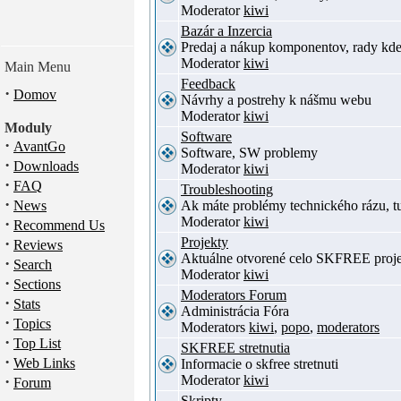
Moderator
kiwi
Bazár a Inzercia
Predaj a nákup komponentov, rady kde
Moderator
kiwi
Main Menu
Feedback
·
Domov
Návrhy a postrehy k nášmu webu
Moderator
kiwi
Moduly
Software
·
AvantGo
Software, SW problemy
·
Downloads
Moderator
kiwi
·
FAQ
Troubleshooting
·
News
Ak máte problémy technického rázu, 
Moderator
kiwi
·
Recommend Us
·
Projekty
Reviews
Aktuálne otvorené celo SKFREE proje
·
Search
Moderator
kiwi
·
Sections
Moderators Forum
·
Stats
Administrácia Fóra
·
Topics
Moderators
kiwi
,
popo
,
moderators
·
Top List
SKFREE stretnutia
·
Web Links
Informacie o skfree stretnuti
·
Moderator
kiwi
Forum
Skripty