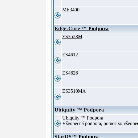
ME3400
Edge-Core ™ Podpora
ES3528M
ES4612
ES4626
ES3510MA
Ubiquity ™ Podpora
Ubiquity ™ Podpora
Všeobecná podpora, pomoc so všeob
StarOS™ Podpora