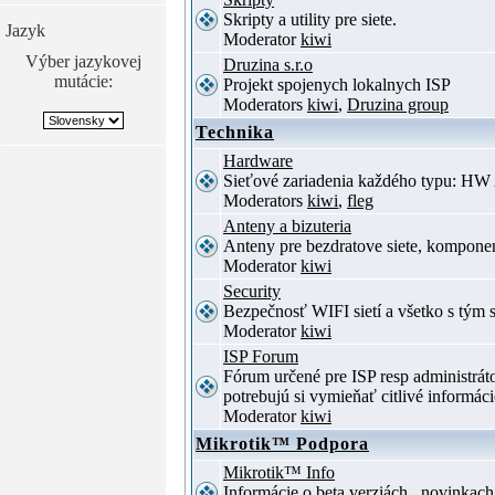
Skripty a utility pre siete.
Jazyk
Moderator
kiwi
Výber jazykovej
Druzina s.r.o
mutácie:
Projekt spojenych lokalnych ISP
Moderators
kiwi
,
Druzina group
Technika
Hardware
Sieťové zariadenia každého typu: HW 
Moderators
kiwi
,
fleg
Anteny a bizuteria
Anteny pre bezdratove siete, komponent
Moderator
kiwi
Security
Bezpečnosť WIFI sietí a všetko s tým 
Moderator
kiwi
ISP Forum
Fórum určené pre ISP resp administrá
potrebujú si vymieňať citlivé informác
Moderator
kiwi
Mikrotik™ Podpora
Mikrotik™ Info
Informácie o beta verziách , novinkac