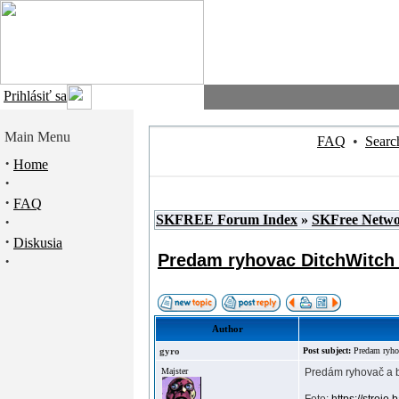
Prihlásiť sa
Main Menu
FAQ
•
Searc
·
Home
·
·
FAQ
SKFREE Forum Index
»
SKFree Netw
·
·
Diskusia
Predam ryhovac DitchWitch
·
Author
gyro
Post subject:
Predam ryho
Majster
Predám ryhovač a 