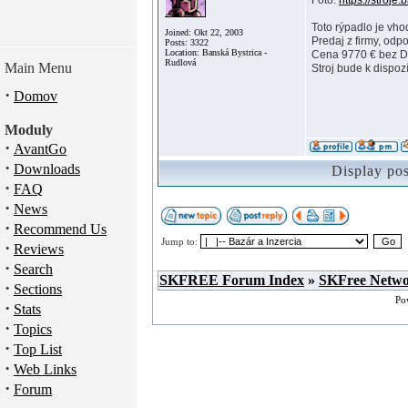
Foto:
https://stroje
Toto rýpadlo je vho
Joined: Okt 22, 2003
Predaj z firmy, odp
Posts: 3322
Location: Banská Bystrica -
Cena 9770 € bez 
Rudlová
Main Menu
Stroj bude k dispoz
·
Domov
Moduly
·
AvantGo
·
Downloads
Display po
·
FAQ
·
News
·
Recommend Us
Jump to:
·
Reviews
·
Search
SKFREE Forum Index
»
SKFree Netw
·
Sections
Po
·
Stats
·
Topics
·
Top List
·
Web Links
·
Forum