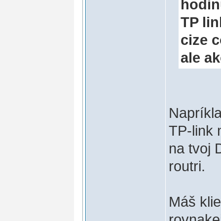
hodinu
TP lin
cize c
ale a
Napríkla
TP-link
na tvoj
routri.
Máš klie
rovnakej