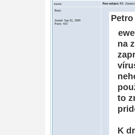
ewew
Post subject:
RE: Zmena
Basic
Petro
Joined: Sep 02, 2009
Posts: 433
ewe
na 
zapr
víru
neho
pou
to 
prid
K dr