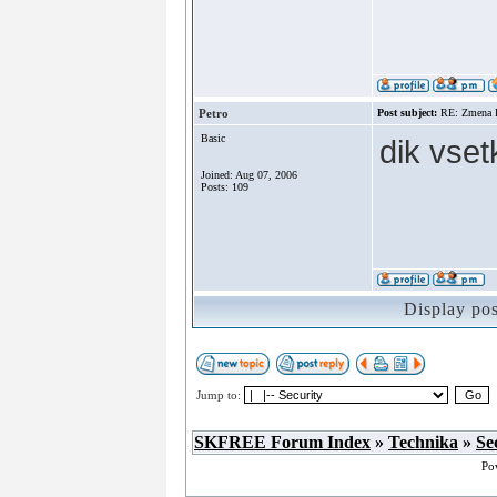
Petro
Post subject:
RE: Zmena
Basic
dik vset
Joined: Aug 07, 2006
Posts: 109
Display po
Jump to:
SKFREE Forum Index
»
Technika
»
Se
Po