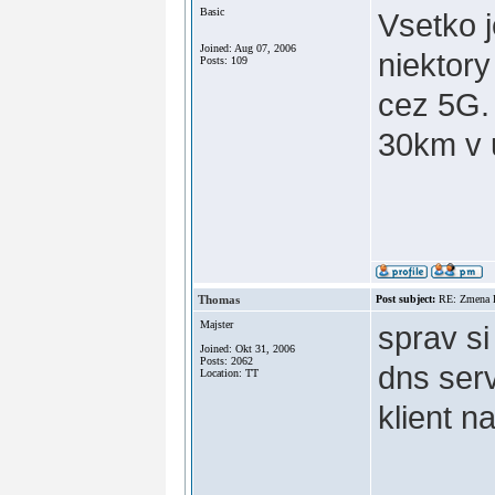
Basic
Vsetko j
Joined: Aug 07, 2006
niektory
Posts: 109
cez 5G. 
30km v u
Thomas
Post subject:
RE: Zmena
Majster
sprav si
Joined: Okt 31, 2006
Posts: 2062
dns ser
Location: TT
klient na