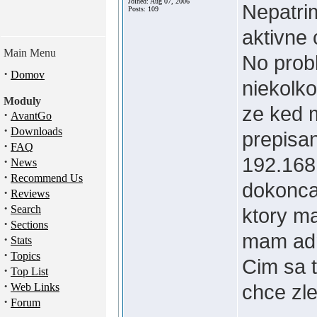
Joined: Aug 07, 2006
Nepatrim
Posts: 109
aktivne
Main Menu
No probl
·
Domov
niekolko
Moduly
ze ked m
·
AvantGo
·
Downloads
prepisan
·
FAQ
192.168
·
News
·
Recommend Us
dokonca 
·
Reviews
·
Search
ktory m
·
Sections
mam ad
·
Stats
·
Topics
Cim sa t
·
Top List
·
chce zl
Web Links
·
Forum