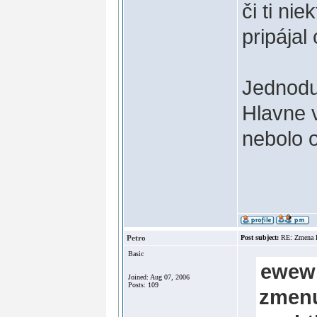
či ti ni
pripájal
Jednodu
Hlavne v
nebolo 
Petro
Post subject:
RE: Zmena
Basic
ewew 
Joined: Aug 07, 2006
Posts: 109
zmenu