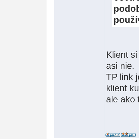
podob
použí
Klient s
asi nie.
TP link 
klient k
ale ako 