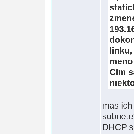
stati
zmene
193.16
dokon
linku
meno 
Cim sa
niekt
mas ich
subnete?
DHCP se