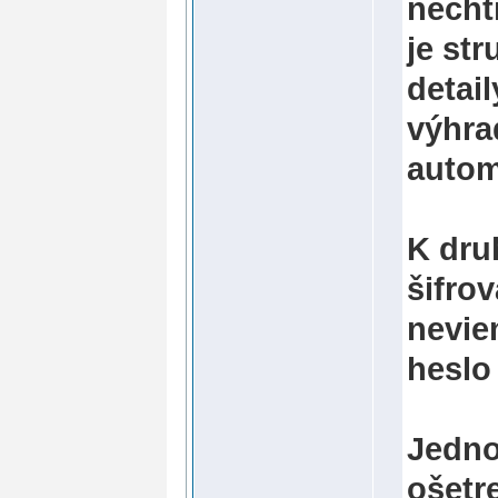
nechti
je st
detail
výhra
autom
K dru
šifro
nevie
heslo
Jedno
ošetr