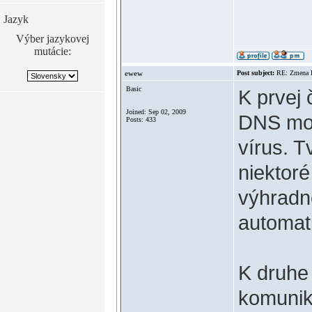
Jazyk
Výber jazykovej
mutácie:
ewew
Post subject:
RE: Zmena
Basic
K prvej 
Joined: Sep 02, 2009
DNS moho
Posts: 433
vírus. T
niektoré
výhradn
automati
K druhe
komunik