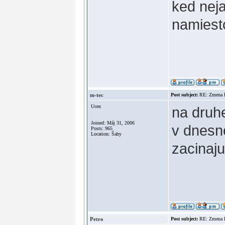
ked nej
namiest
m-tec
Post subject:
RE: Zmena
Ucen
na druhe
Joined: Máj 31, 2006
v dnesn
Posts: 965
Location: Šahy
zacinaj
Petro
Post subject:
RE: Zmena