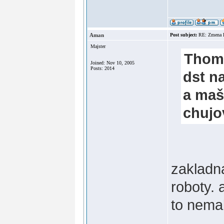
Aman
Post subject:
RE: Zmena
Majster
Thoma
Joined: Nov 10, 2005
Posts: 2014
dst n
a maš
chujov
zakladna
roboty.
to nema