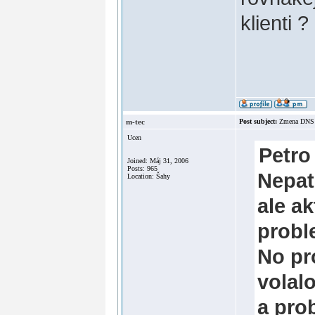
klienti ?
m-tec
Post subject:
Zmena DN
Ucen
Petro
Joined: Máj 31, 2006
Posts: 965
Nepat
Location: Šahy
ale a
probl
No pr
volalo
a pro