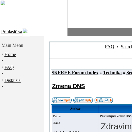
Prihlásiť sa
Main Menu
FAQ
•
Searc
·
Home
·
·
FAQ
SKFREE Forum Index
»
Technika
»
Se
·
·
Diskusia
Zmena DNS
·
Author
Petro
Post subject:
Zmena DN
Basic
Zdravim