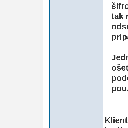
šif
tak 
odsn
prip
Jed
ošet
podo
pou
Klient