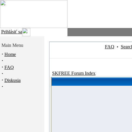
Prihlásiť sa
Main Menu
FAQ
•
Searc
·
Home
·
·
FAQ
·
SKFREE Forum Index
·
Diskusia
·