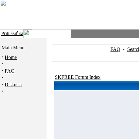
Prihlásiť sa
Main Menu
FAQ
•
Searc
·
Home
·
·
FAQ
·
SKFREE Forum Index
·
Diskusia
·