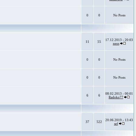
0
0
No Posts
17.12.2013 - 20:03
11
55
neos
0
0
No Posts
0
0
No Posts
08.02.2013 - 00:01
6
6
Radoko77
20.06.2019 - 13:43
37
522
sef