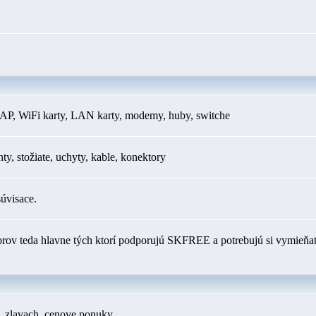
AP, WiFi karty, LAN karty, modemy, huby, switche
y, stožiate, uchyty, kable, konektory
súvisace.
orov teda hlavne tých ktorí podporujú SKFREE a potrebujú si vymieňať
h, zlavach, cenove ponuky