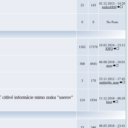
01.12.2015 - 14:20
25
143
pedro4444
0
0
No Posts
10.02.2024 - 13:11
1262
17370
JOFO
06.08.2018 - 10:01
368
4945
neos
23.11.2012 - 17:45
3
170
midnight_man
 citlivé informácie mimo zraku "userov"
11.12.2018 - 06:20
124
1934
kiwi
06.05.2016 - 13:41
33
346