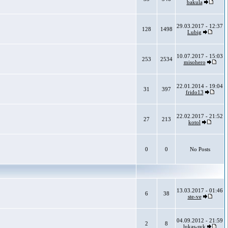
bakula
29.03.2017 - 12:37
128
1498
Lubig
10.07.2017 - 15:03
253
2534
misohero
22.01.2014 - 19:04
31
397
frido13
22.02.2017 - 21:52
27
213
kotol
0
0
No Posts
13.03.2017 - 01:46
6
38
ste-ve
04.09.2012 - 21:59
2
8
lukas-svk