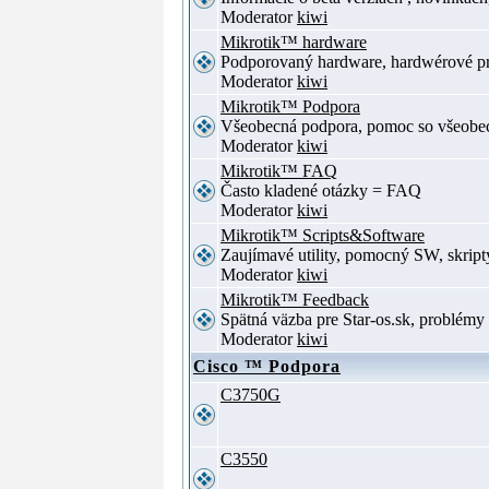
Moderator
kiwi
Mikrotik™ hardware
Podporovaný hardware, hardwérové p
Moderator
kiwi
Mikrotik™ Podpora
Všeobecná podpora, pomoc so všeob
Moderator
kiwi
Mikrotik™ FAQ
Často kladené otázky = FAQ
Moderator
kiwi
Mikrotik™ Scripts&Software
Zaujímavé utility, pomocný SW, skript
Moderator
kiwi
Mikrotik™ Feedback
Spätná väzba pre Star-os.sk, problé
Moderator
kiwi
Cisco ™ Podpora
C3750G
C3550