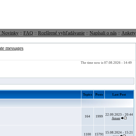
ť Novinky
::
FAQ
::
Rozšírené vyhľadávanie
::
Napísali o nás
::
Ankety
ate messages
The time now is 07.08.2026 - 14:49
Topics
Posts
Last Post
22.09.2023 - 20:44
164
1999
Aman
15.08.2024 - 15:21
1100
15791