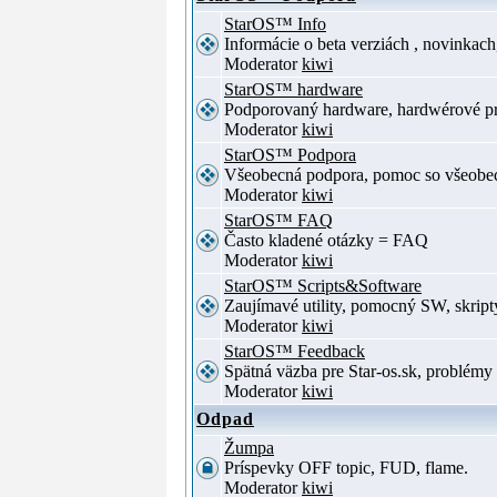
StarOS™ Info
Informácie o beta verziách , novinkac
Moderator
kiwi
StarOS™ hardware
Podporovaný hardware, hardwérové p
Moderator
kiwi
StarOS™ Podpora
Všeobecná podpora, pomoc so všeob
Moderator
kiwi
StarOS™ FAQ
Často kladené otázky = FAQ
Moderator
kiwi
StarOS™ Scripts&Software
Zaujímavé utility, pomocný SW, skript
Moderator
kiwi
StarOS™ Feedback
Spätná väzba pre Star-os.sk, problé
Moderator
kiwi
Odpad
Žumpa
Príspevky OFF topic, FUD, flame.
Moderator
kiwi