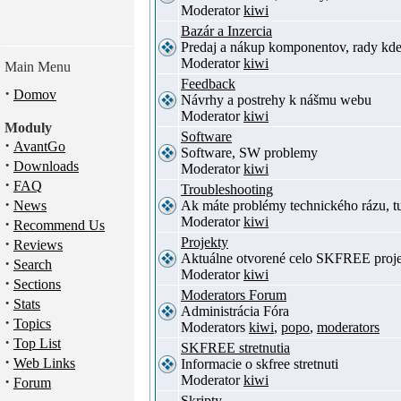
Moderator
kiwi
Bazár a Inzercia
Predaj a nákup komponentov, rady kde
Moderator
kiwi
Main Menu
Feedback
·
Domov
Návrhy a postrehy k nášmu webu
Moderator
kiwi
Moduly
Software
·
AvantGo
Software, SW problemy
·
Downloads
Moderator
kiwi
·
FAQ
Troubleshooting
·
News
Ak máte problémy technického rázu, 
Moderator
kiwi
·
Recommend Us
·
Projekty
Reviews
Aktuálne otvorené celo SKFREE proje
·
Search
Moderator
kiwi
·
Sections
Moderators Forum
·
Stats
Administrácia Fóra
·
Topics
Moderators
kiwi
,
popo
,
moderators
·
Top List
SKFREE stretnutia
·
Web Links
Informacie o skfree stretnuti
·
Moderator
kiwi
Forum
Skripty