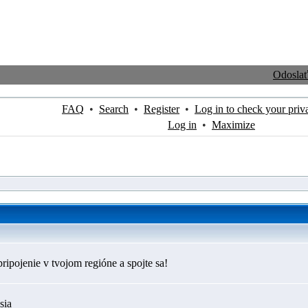
Odosla
FAQ
•
Search
•
Register
•
Log in to check your priv
Log in
•
Maximize
ripojenie v tvojom regióne a spojte sa!
sia