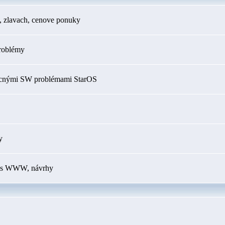
h, zlavach, cenove ponuky
roblémy
ecnými SW problémami StarOS
y
my s WWW, návrhy