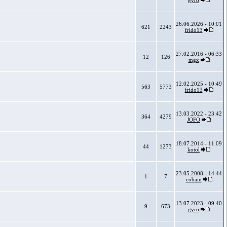
gyro
26.06.2026 - 10:01
621
2243
frido13
27.02.2016 - 06:33
12
126
mgx
12.02.2025 - 10:49
563
5773
frido13
13.03.2022 - 23:42
364
4279
JOFO
18.07.2014 - 11:09
44
1273
kotol
23.05.2008 - 14:44
1
7
cobain
13.07.2023 - 09:40
9
673
gyro