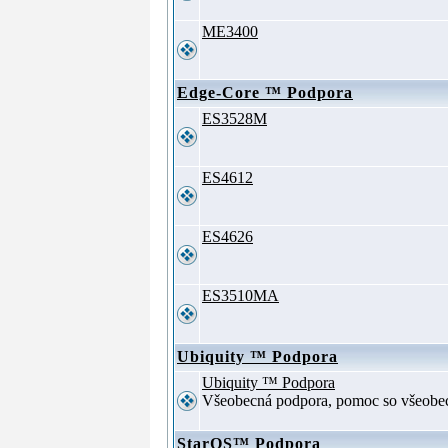
ME3400
Edge-Core ™ Podpora
ES3528M
ES4612
ES4626
ES3510MA
Ubiquity ™ Podpora
Ubiquity ™ Podpora
Všeobecná podpora, pomoc so všeob
StarOS™ Podpora