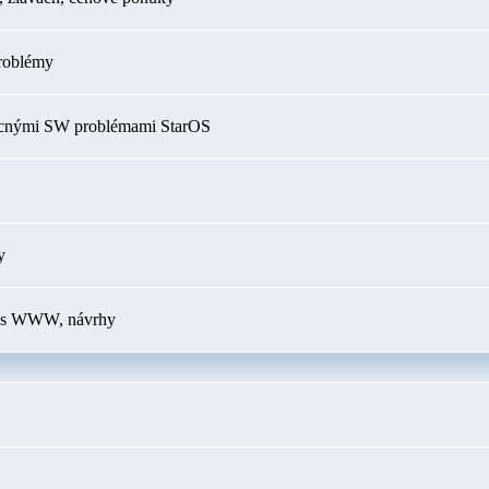
roblémy
ecnými SW problémami StarOS
y
my s WWW, návrhy