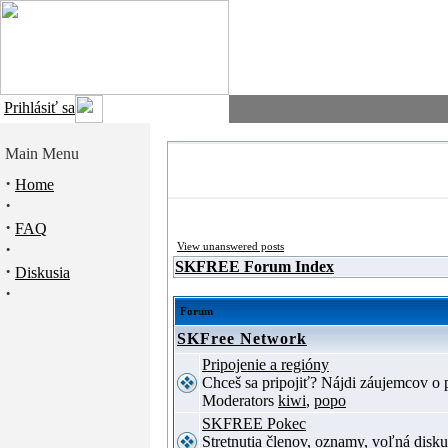
Prihlásiť sa
Main Menu
·
Home
·
·
FAQ
·
View unanswered posts
SKFREE Forum Index
·
Diskusia
·
Forum
SKFree Network
Pripojenie a regióny
Chceš sa pripojiť? Nájdi záujemcov o p
Moderators
kiwi
,
popo
SKFREE Pokec
Stretnutia členov, oznamy, voľná disku