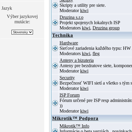
Skripty a utility pre siete.
Jazyk
Moderator
kiwi
Výber jazykovej
Druzina s.r.o
mutácie:
Projekt spojenych lokalnych ISP
Moderators
kiwi
,
Druzina group
Technika
Hardware
Sieťové zariadenia každého typu: HW 
Moderators
kiwi
,
fleg
Anteny a bizuteria
Anteny pre bezdratove siete, komponent
Moderator
kiwi
Security
Bezpečnosť WIFI sietí a všetko s tým 
Moderator
kiwi
ISP Forum
Fórum určené pre ISP resp administrát
))
Moderator
kiwi
Mikrotik™ Podpora
Mikrotik™ Info
Informácie o beta verziách , novinkac