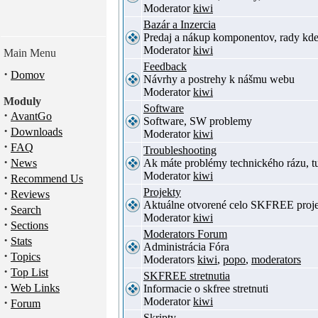
Moderator
kiwi
Bazár a Inzercia
Predaj a nákup komponentov, rady kde
Moderator
kiwi
Main Menu
Feedback
·
Domov
Návrhy a postrehy k nášmu webu
Moderator
kiwi
Moduly
Software
·
AvantGo
Software, SW problemy
·
Downloads
Moderator
kiwi
·
FAQ
Troubleshooting
·
News
Ak máte problémy technického rázu, 
Moderator
kiwi
·
Recommend Us
·
Projekty
Reviews
Aktuálne otvorené celo SKFREE proje
·
Search
Moderator
kiwi
·
Sections
Moderators Forum
·
Stats
Administrácia Fóra
·
Topics
Moderators
kiwi
,
popo
,
moderators
·
Top List
SKFREE stretnutia
·
Web Links
Informacie o skfree stretnuti
·
Moderator
kiwi
Forum
Skripty