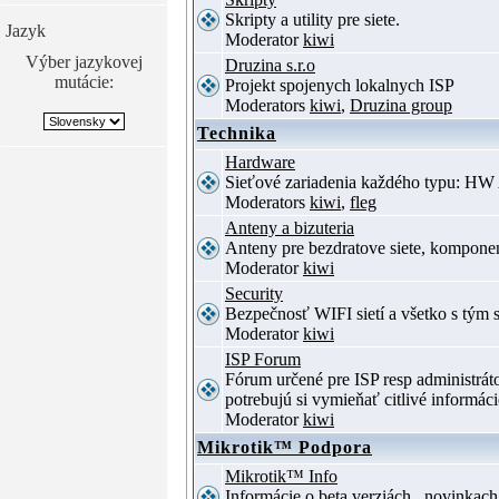
Skripty a utility pre siete.
Jazyk
Moderator
kiwi
Výber jazykovej
Druzina s.r.o
mutácie:
Projekt spojenych lokalnych ISP
Moderators
kiwi
,
Druzina group
Technika
Hardware
Sieťové zariadenia každého typu: HW 
Moderators
kiwi
,
fleg
Anteny a bizuteria
Anteny pre bezdratove siete, komponent
Moderator
kiwi
Security
Bezpečnosť WIFI sietí a všetko s tým 
Moderator
kiwi
ISP Forum
Fórum určené pre ISP resp administrá
potrebujú si vymieňať citlivé informác
Moderator
kiwi
Mikrotik™ Podpora
Mikrotik™ Info
Informácie o beta verziách , novinkac