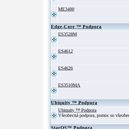
ME3400
Edge-Core ™ Podpora
ES3528M
ES4612
ES4626
ES3510MA
Ubiquity ™ Podpora
Ubiquity ™ Podpora
Všeobecná podpora, pomoc so všeob
StarOS™ Podpora