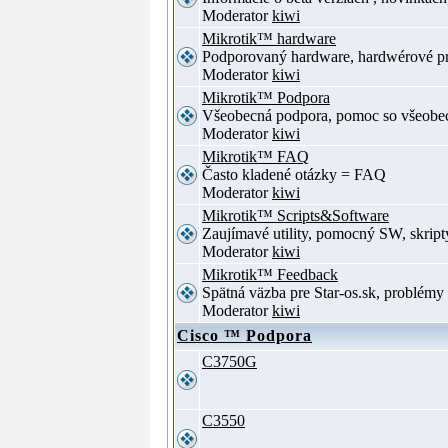
Moderator
kiwi
Mikrotik™ hardware
Podporovaný hardware, hardwérové p
Moderator
kiwi
Mikrotik™ Podpora
Všeobecná podpora, pomoc so všeob
Moderator
kiwi
Mikrotik™ FAQ
Často kladené otázky = FAQ
Moderator
kiwi
Mikrotik™ Scripts&Software
Zaujímavé utility, pomocný SW, skript
Moderator
kiwi
Mikrotik™ Feedback
Spätná väzba pre Star-os.sk, problé
Moderator
kiwi
Cisco ™ Podpora
C3750G
C3550