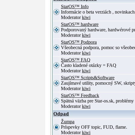
StarOS™ Info
Informácie o beta verziách , novinkac
Moderator
kiwi
StarOS™ hardware
Podporovaný hardware, hardwérové p
Moderator
kiwi
StarOS™ Podpora
Všeobecná podpora, pomoc so všeob
Moderator
kiwi
StarOS™ FAQ
Často kladené otázky = FAQ
Moderator
kiwi
StarOS™ Scripts&Software
Zaujímavé utility, pomocný SW, skript
Moderator
kiwi
StarOS™ Feedback
Spätná väzba pre Star-os.sk, problé
Moderator
kiwi
Odpad
Žumpa
Príspevky OFF topic, FUD, flame.
Moderator
kiwi