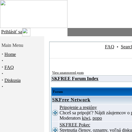
Prihlásiť sa
Main Menu
FAQ
•
Searc
·
Home
·
·
FAQ
·
View unanswered posts
SKFREE Forum Index
·
Diskusia
·
Forum
SKFree Network
Pripojenie a regióny
Chceš sa pripojiť? Nájdi záujemcov o p
Moderators
kiwi
,
popo
SKFREE Pokec
Stretnutia členov, oznamy, voľná disku