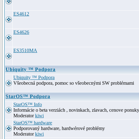
ES4612
ES4626
ES3510MA
Ubiquity ™ Podpora
Ubiquity ™ Podpora
Všeobecná podpora, pomoc so všeobecnými SW problémami
StarOS™ Podpora
StarOS™ Info
Informácie o beta verziách , novinkach, zlavach, cenove ponuk
Moderator
kiwi
StarOS™ hardware
Podporovaný hardware, hardwérové problémy
Moderator
kiwi