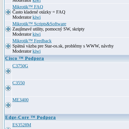
Moderator
kiwi
Mikrotik™ FAQ
Často kladené otázky = FAQ
Moderator
kiwi
Mikrotik™ Scripts&Software
Zaujímavé utility, pomocný SW, skripty
Moderator
kiwi
Mikrotik™ Feedback
Spätná väzba pre Star-os.sk, problémy s WWW, návrhy
Moderator
kiwi
Cisco ™ Podpora
C3750G
C3550
ME3400
Edge-Core ™ Podpora
ES3528M