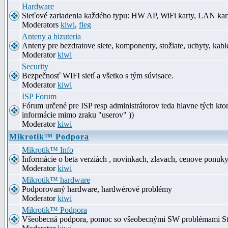
Hardware
Sieťové zariadenia každého typu: HW AP, WiFi karty, LAN kar
Moderators
kiwi
,
fleg
Anteny a bizuteria
Anteny pre bezdratove siete, komponenty, stožiate, uchyty, kabl
Moderator
kiwi
Security
Bezpečnosť WIFI sietí a všetko s tým súvisace.
Moderator
kiwi
ISP Forum
Fórum určené pre ISP resp administrátorov teda hlavne tých kt
informácie mimo zraku "userov" ))
Moderator
kiwi
Mikrotik™ Podpora
Mikrotik™ Info
Informácie o beta verziách , novinkach, zlavach, cenove ponuk
Moderator
kiwi
Mikrotik™ hardware
Podporovaný hardware, hardwérové problémy
Moderator
kiwi
Mikrotik™ Podpora
Všeobecná podpora, pomoc so všeobecnými SW problémami S