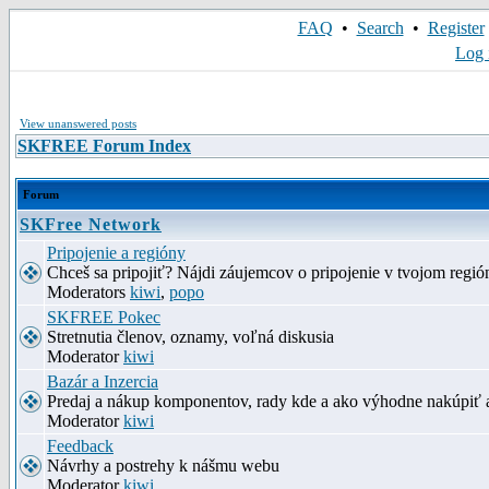
FAQ
•
Search
•
Register
Log 
View unanswered posts
SKFREE Forum Index
Forum
SKFree Network
Pripojenie a regióny
Chceš sa pripojiť? Nájdi záujemcov o pripojenie v tvojom región
Moderators
kiwi
,
popo
SKFREE Pokec
Stretnutia členov, oznamy, voľná diskusia
Moderator
kiwi
Bazár a Inzercia
Predaj a nákup komponentov, rady kde a ako výhodne nakúpiť 
Moderator
kiwi
Feedback
Návrhy a postrehy k nášmu webu
Moderator
kiwi