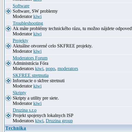
Software
Software, SW problemy
Moderator
kiwi
Troubleshooting
Ak máte problémy technického rázu, tu možno nájdete odpove
Moderator
kiwi
Projekty
Aktuálne otvorené celo SKFREE projekty.
Moderator
kiwi
Moderators Forum
Administrácia Fóra
Moderators
kiwi
,
popo
,
moderators
SKFREE stretnutia
Informacie o skfree stretnuti
Moderator
kiwi
Skripty
Skripty a utility pre siete.
Moderator
kiwi
Druzina s.r.o
Projekt spojenych lokalnych ISP
Moderators
kiwi
,
Druzina group
Technika