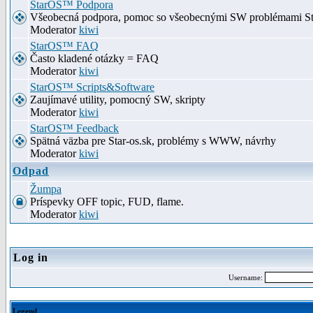
StarOS™ Podpora
Všeobecná podpora, pomoc so všeobecnými SW problémami S
Moderator
kiwi
StarOS™ FAQ
Často kladené otázky = FAQ
Moderator
kiwi
StarOS™ Scripts&Software
Zaujímavé utility, pomocný SW, skripty
Moderator
kiwi
StarOS™ Feedback
Spätná väzba pre Star-os.sk, problémy s WWW, návrhy
Moderator
kiwi
Odpad
Žumpa
Príspevky OFF topic, FUD, flame.
Moderator
kiwi
Log in
Username:
Legend